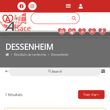
DESSENHEIM
>
>
Résultats de recherche
Dessenheim
Search
7
Résultats
Trier Par