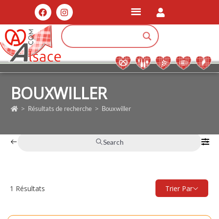
BOUXWILLER
>
>
Résultats de recherche
Bouxwiller
Search
1
Résultats
Trier Par