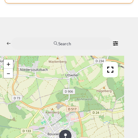
Search
+
−