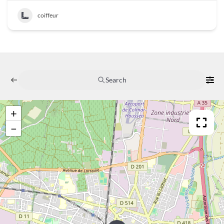
coiffeur
Search
+
−