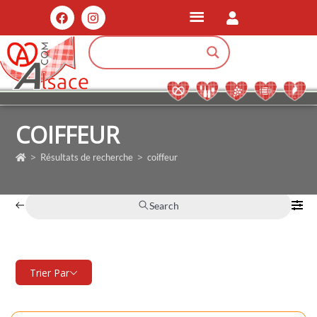
COIFFEUR
>
>
Résultats de recherche
coiffeur
Search
Trier Par