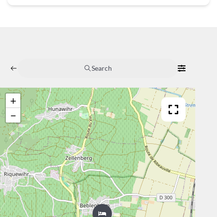
Search
+
−