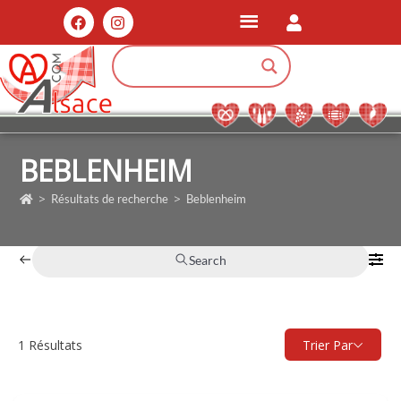
BEBLENHEIM
>
>
Résultats de recherche
Beblenheim
Search
1
Résultats
Trier Par