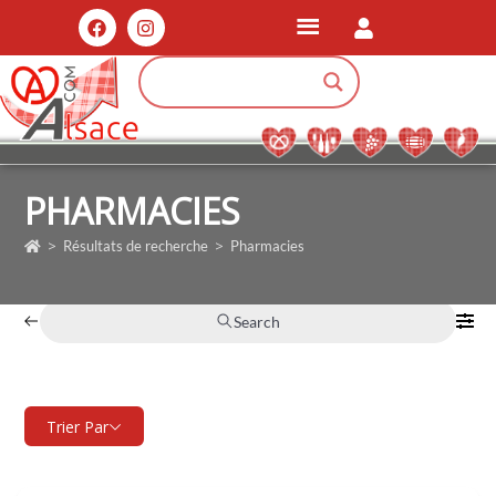
PHARMACIES
>
>
Résultats de recherche
Pharmacies
Search
Trier Par